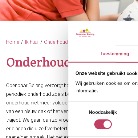
Home
Ik huur
Onderhoud en reparatie
Onderhoud aan u
Toestemming
Onderhoud aan uw wo
Onze website gebruikt cook
Wij gebruiken cookies om onze
Openbaar Belang verzorgt het onderhoud van uw woning. Dat
informatie.
periodiek onderhoud zoals buitenschilderwerk maar nemen o
onderhoud niet meer voldoende. Dan is groot onderhoud de e
Toestemmingsselectie
van een nieuw dak of het vervangen van een gevel. Als er pla
Noodzakelijk
traject. We gaan dan zo vroeg mogelijk met u om tafel, zodat v
er dingen die u zelf verbetert aan de woning. U zorgt bijvoo
naar eigen smaak. Het netjes houden van uw woning en uw tui