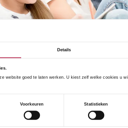
w woning
Details
ning
ies.
 website goed te laten werken. U kiest zelf welke cookies u wilt
 proberen wij zo goed mogelijk te doen. We verzorgen het
ok (spoed)reparaties voor onze rekening. Soms is periodiek
nige oplossing. Hieronder verstaan we zaken als het plaatsen
nnen zijn voor groot onderhoud, dan starten we een uitgebreid
Voorkeuren
Statistieken
oor iedereen duidelijk is wat er gaat gebeuren. Natuurlijk zijn
rbeeld voor een kleurtje op de binnenmuren of behangt deze
n doet u ook zelf.