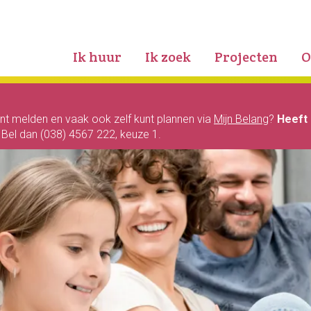
Ik huur
Ik zoek
Projecten
O
unt melden en vaak ook zelf kunt plannen via
Mijn Belang
?
Heeft 
? Bel dan (038) 4567 222, keuze 1.