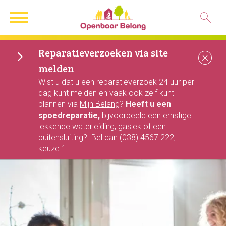
Naar de homepage
Ga naar Hoofd
Reparatieverzoeken via site
Sl
melden
Naar hoofdinhoud
Naar hoofdnavigatiemenu
Naar zoeken
Wist u dat u een reparatieverzoek 24 uur per
dag kunt melden en vaak ook zelf kunt
plannen via
Mijn Belang
?
Heeft u een
spoedreparatie,
bijvoorbeeld een ernstige
lekkende waterleiding, gaslek of een
buitensluiting? Bel dan (038) 4567 222,
keuze 1.