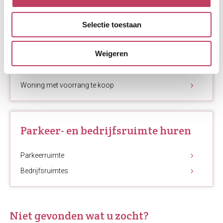
Selectie toestaan
Ik wil een woning kopen
Weigeren
Mijn huurwoning kopen
Koopovereenkomst
Woning met voorrang te koop
Parkeer- en bedrijfsruimte huren
Parkeerruimte
Bedrijfsruimtes
Niet gevonden wat u zocht?