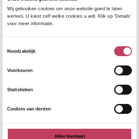
Wij gebruiken cookies om onze website goed te laten
werken. U kiest zelf welke cookies u wilt. Klik op ‘Details’
Bent u op zoek naar een huurwoning of een koopwoning?
voor meer informatie.
Nieuwbouw of bestaande bouw? Of wilt u meer informatie hoe u
een zorgwoning of aangepaste woning vindt? Alle informatie over
Toestemmingsselectie
ons aanbod vindt u hier.
Noodzakelijk
Voorkeuren
Ik zoek een huurwoning
Statistieken
Inschrijven bij de Woningzoeker
Reageren via de Woningzoeker
Cookies van derden
Woningruil
Tijdelijke verhuur
Uitschrijven bij de Woningzoeker
Alles toestaan