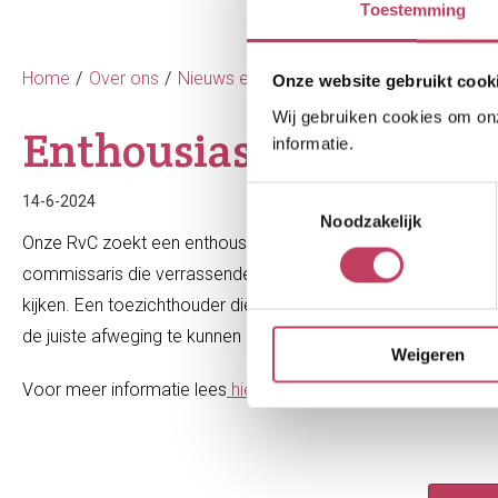
Toestemming
Home
Over ons
Nieuws en publicaties
Nieuws
Enthou
Onze website gebruikt cook
Wij gebruiken cookies om onze
Enthousiaste commissa
informatie.
Toestemmingsselectie
14-6-2024
Noodzakelijk
Onze RvC zoekt een enthousiaste commissaris die de juiste b
commissaris die verrassende vragen kan en durft te stellen e
kijken. Een toezichthouder die gericht is op het voeren van 
de juiste afweging te kunnen komen.
Weigeren
Voor meer informatie lees
hier het functieprofiel
.