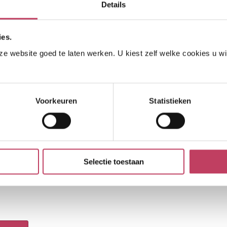
Details
siaste commissaris gezocht
ies.
 website goed te laten werken. U kiest zelf welke cookies u wilt
ris gezocht
Voorkeuren
Statistieken
alans vindt in samenwerking, verbinding en tegenkracht. Een
n die vanuit verschillende invalshoeken naar een vraagstuk kan
een open, prikkelende dialoog om zo gezamenlijk als team tot
Selectie toestaan