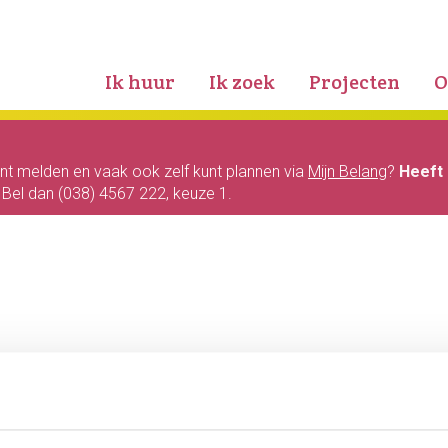
Ik huur
Ik zoek
Projecten
O
unt melden en vaak ook zelf kunt plannen via
Mijn Belang
?
Heeft 
? Bel dan (038) 4567 222, keuze 1.