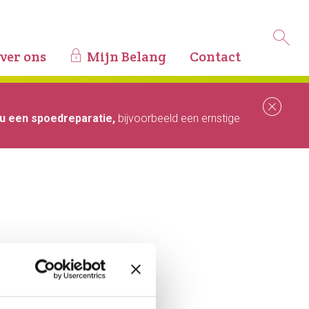
ver ons
Mijn Belang
Contact
Slu
u een spoedreparatie,
bijvoorbeeld een ernstige